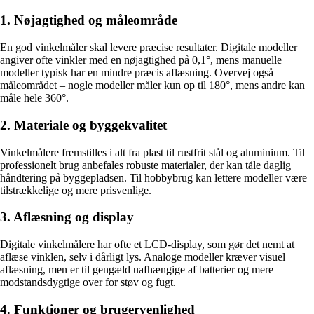
1. Nøjagtighed og måleområde
En god vinkelmåler skal levere præcise resultater. Digitale modeller
angiver ofte vinkler med en nøjagtighed på 0,1°, mens manuelle
modeller typisk har en mindre præcis aflæsning. Overvej også
måleområdet – nogle modeller måler kun op til 180°, mens andre kan
måle hele 360°.
2. Materiale og byggekvalitet
Vinkelmålere fremstilles i alt fra plast til rustfrit stål og aluminium. Til
professionelt brug anbefales robuste materialer, der kan tåle daglig
håndtering på byggepladsen. Til hobbybrug kan lettere modeller være
tilstrækkelige og mere prisvenlige.
3. Aflæsning og display
Digitale vinkelmålere har ofte et LCD-display, som gør det nemt at
aflæse vinklen, selv i dårligt lys. Analoge modeller kræver visuel
aflæsning, men er til gengæld uafhængige af batterier og mere
modstandsdygtige over for støv og fugt.
4. Funktioner og brugervenlighed