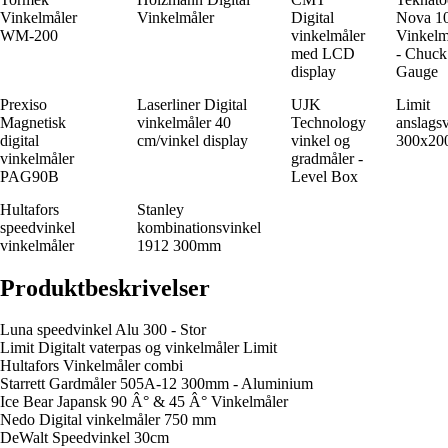
Vinkelmåler
Vinkelmåler
Digital
Nova 10
WM-200
vinkelmåler
Vinkelm
med LCD
- Chuck
display
Gauge
Prexiso
Laserliner Digital
UJK
Limit
Magnetisk
vinkelmåler 40
Technology
anslags
digital
cm/vinkel display
vinkel og
300x20
vinkelmåler
gradmåler -
PAG90B
Level Box
Hultafors
Stanley
speedvinkel
kombinationsvinkel
vinkelmåler
1912 300mm
Produktbeskrivelser
Luna speedvinkel Alu 300 - Stor
Limit Digitalt vaterpas og vinkelmåler Limit
Hultafors Vinkelmåler combi
Starrett Gardmåler 505A-12 300mm - Aluminium
Ice Bear Japansk 90 Â° & 45 Â° Vinkelmåler
Nedo Digital vinkelmåler 750 mm
DeWalt Speedvinkel 30cm