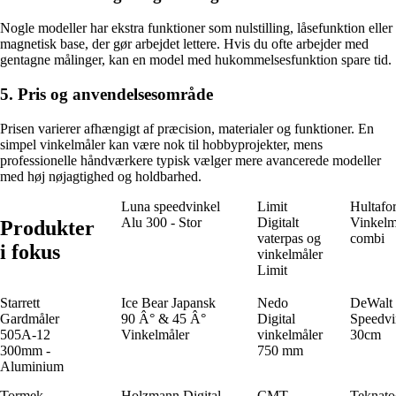
Nogle modeller har ekstra funktioner som nulstilling, låsefunktion eller
magnetisk base, der gør arbejdet lettere. Hvis du ofte arbejder med
gentagne målinger, kan en model med hukommelsesfunktion spare tid.
5. Pris og anvendelsesområde
Prisen varierer afhængigt af præcision, materialer og funktioner. En
simpel vinkelmåler kan være nok til hobbyprojekter, mens
professionelle håndværkere typisk vælger mere avancerede modeller
med høj nøjagtighed og holdbarhed.
Luna speedvinkel
Limit
Hultafo
Alu 300 - Stor
Digitalt
Vinkelm
Produkter
vaterpas og
combi
i fokus
vinkelmåler
Limit
Starrett
Ice Bear Japansk
Nedo
DeWalt
Gardmåler
90 Â° & 45 Â°
Digital
Speedvi
505A-12
Vinkelmåler
vinkelmåler
30cm
300mm -
750 mm
Aluminium
Tormek
Holzmann Digital
CMT
Teknato