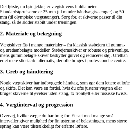
Det første, du bør tjekke, er vægtskivens huldiameter.
Standardstørrelserne er 25 mm (til mindre håndvægtsstænger) og 50
mm (til olympiske vægtstænger). Sørg for, at skiverne passer til din
stang, så de sidder stabilt under træningen.
2. Materiale og belægning
Vægtskiver fås i mange materialer – fra klassisk støbejern til gummi-
og urethanbelagte modeller. Støbejernsskiver er robuste og prisvenlige,
mens gummibelagte skiver beskytter gulvet og reducerer støj. Urethan
er et mere slidstærkt alternativ, der ofte bruges i professionelle centre.
3. Greb og håndtering
Nogle vægtskiver har indbyggede håndtag, som gør dem lettere at løfte
og skifte. Det kan være en fordel, hvis du ofte justerer vægten eller
bruger skiverne til øvelser uden stang, fx frontløft eller russiske twists.
4. Vægtinterval og progression
Overvej, hvilke vægte du har brug for. Et sæt med mange små
intervaller giver mulighed for finjustering af belastningen, mens større
spring kan være tilstrækkeligt for erfarne løftere.