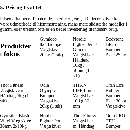
5. Pris og kvalitet
Prisen afhænger af materiale, mærke og vægt. Billigere skiver kan
være udmærkede til hjemmetræning, mens mere slidstærke modeller i
gummi eller urethan ofte er en bedre investering til intensiv brug.
Gymleco
Nordic
Bodytone
824 Bumper
Fighter Jern /
BP25
Produkter
Vægtskiver
Gummi
Bumber
i fokus
20 kg (1 stk)
Vægtskiver
Plate 25 kg
Håndtag
10kg /
50mm (1
stk)
Thor Fitness
Odin
TITAN
Titan Life
Vægtskive m.
Olympic
LIFE Pump
Rubber
Håndtag 5kg (1
Bumper
Vægtskive
Bumper
stk)
Vægtskive
10 kg 30
Plate 20 kg
20kg (1 stk)
mm
Vægtskive
Gymstick Blasic
Nordic
Thor Fitness
Odin PRO
Vinyl Vægtskive
Fighter Jern
Vægtskive
CPU
30mm 2x10kg
Vægtskiver
m. Håndtag
Bumper