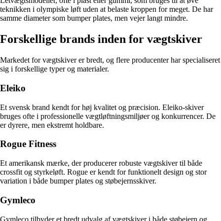
Letvægtsmodeller, ofte i plast eller gummi, som bruges til at øve
teknikken i olympiske løft uden at belaste kroppen for meget. De har
samme diameter som bumper plates, men vejer langt mindre.
Forskellige brands inden for vægtskiver
Markedet for vægtskiver er bredt, og flere producenter har specialiseret
sig i forskellige typer og materialer.
Eleiko
Et svensk brand kendt for høj kvalitet og præcision. Eleiko-skiver
bruges ofte i professionelle vægtløftningsmiljøer og konkurrencer. De
er dyrere, men ekstremt holdbare.
Rogue Fitness
Et amerikansk mærke, der producerer robuste vægtskiver til både
crossfit og styrkeløft. Rogue er kendt for funktionelt design og stor
variation i både bumper plates og støbejernsskiver.
Gymleco
Gymleco tilbyder et bredt udvalg af vægtskiver i både støbejern og