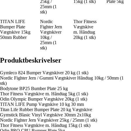
25kg /
15kg (1 stk)
Plate 5kg
25mm (1
stk)
TITAN LIFE
Nordic
Thor Fitness
Bumper Plate
Fighter Jern
Vægtskive
Vægtskive 15kg
Vægtskiver
m. Håndtag
50mm Rubber
10kg /
20kg (1 stk)
25mm (1
stk)
Produktbeskrivelser
Gymleco 824 Bumper Vægtskiver 20 kg (1 stk)
Nordic Fighter Jern / Gummi Vægtskiver Håndtag 10kg / 50mm (1
stk)
Bodytone BP25 Bumber Plate 25 kg
Thor Fitness Vægtskive m. Håndtag 5kg (1 stk)
Odin Olympic Bumper Vægtskive 20kg (1 stk)
TITAN LIFE Pump Vægtskive 10 kg 30 mm
Titan Life Rubber Bumper Plate 20 kg Vægtskive
Gymstick Blasic Vinyl Vægtskive 30mm 2x10kg
Nordic Fighter Jern Vægtskiver 25kg / 25mm (1 stk)
Thor Fitness Vægtskive m. Håndtag 15kg (1 stk)
Odin PRO CPU Bumper Plate 5kg