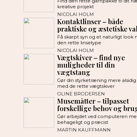
Find den rette garnpakke til dit n
kreative projekt
NICOLAI HOLM
Kontaktlinser – både
praktiske og æstetiske va
Få skarpt syn og et naturligt look
den rette linsetype
NICOLAI HOLM
Vægtskiver – find nye
muligheder til din
vægtstang
Gør din styrketræning mere alsidig
med de rette vægtskiver
OLINE BRODERSEN
Musemåtter – tilpasset
forskellige behov og bru
Gør arbejdet ved computeren me
behageligt og præcist
MARTIN KAUFFMANN