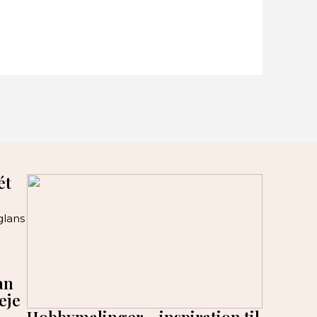
ét
glans
an
eje