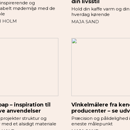
din livsstil
 inspirerende og
abelt mødemiljø med de
Hold din kaffe varm og din
ole
hverdag kørende
I HOLM
MAJA SAND
ap – inspiration til
Vinkelmålere fra ke
ve anvendelser
producenter – se udv
 projekter struktur og
Præcision og pålidelighed i
 med et alsidigt materiale
eneste målepunkt