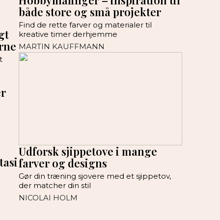
Hobbymalinger – inspiration til
både store og små projekter
Find de rette farver og materialer til
gt
kreative timer derhjemme
rne
MARTIN KAUFFMANN
t
er
Udforsk sjippetove i mange
tasi
farver og designs
Gør din træning sjovere med et sjippetov,
der matcher din stil
NICOLAI HOLM