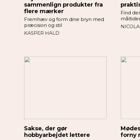
sammenlign produkter fra
prakti
flere mærker
Find den
måltide
Fremhæv og form dine bryn med
præcision og stil
NICOLA
KASPER HALD
Sakse, der gør
Mødest
hobbyarbejdet lettere
forny