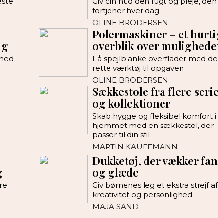
æste
Giv din hud den fugt og pleje, den
fortjener hver dag
OLINE BRODERSEN
Polermaskiner – et hurti
lg
overblik over mulighede
 med
Få spejlblanke overflader med de
rette værktøj til opgaven
OLINE BRODERSEN
Sækkestole fra flere seri
og kollektioner
Skab hygge og fleksibel komfort i
hjemmet med en sækkestol, der
passer til din stil
MARTIN KAUFFMANN
Dukketøj, der vækker fan
g
og glæde
re
Giv børnenes leg et ekstra strejf af
kreativitet og personlighed
MAJA SAND