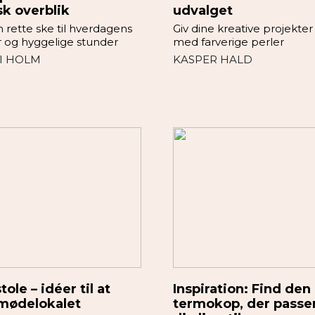
sk overblik
udvalget
 rette ske til hverdagens
Giv dine kreative projekter 
r og hyggelige stunder
med farverige perler
I HOLM
KASPER HALD
ole – idéer til at
Inspiration: Find den
 mødelokalet
termokop, der passer 