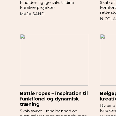
Find den rigtige saks til dine
Skab et
kreative projekter
komfort
rette st
MAJA SAND
NICOLA
Battle ropes – inspiration til
Bølgep
funktionel og dynamisk
kreati
træning
Giv dine
karakter
Skab styrke, udholdenhed og
eksplosivitet med et simpelt, men